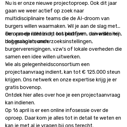
Nu is er onze nieuwe projectoproep. Ook dit jaar
gaan we weer actief op zoek naar
multidisciplinaire teams die de AI-droom van
burgers willen waarmaken. Wil je aan de slag met
een van de ideeën op ons platform, dan willen wij
De oproep richt zicht tot bedrijven, universiteiten,
dat graag steunen.
hogescholen, onderzoeksinstellingen,
burgerverenigingen, vzw's of lokale overheden die
samen een idee willen uitwerken.
Wie als gelegenheidsconsortium een
projectaanvraag indient, kan tot € 125.000 steun
krijgen. Ons netwerk en onze expertise krijg je er
gratis bovenop.
Ontdek hier alles over hoe je een projectaanvraag
kan indienen.
Op 16 april is er een online infosessie over de
oproep. Daar kom je alles tot in detail te weten en
kan je met al je vragen bij ons terecht.