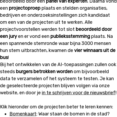
beoordeeld door een
panel van experten
. Daarna vond
een
projectoproep
plaats en stelden organisaties,
bedrijven en onderzoeksinstellingen zich kandidaat
om een van de projecten uit te werken. Alle
projectvoorstellen werden tot slot
beoordeeld door
een jury
en er vond een
publieksstemming
plaats. Na
een spannende stemronde waar bijna 3000 mensen
hun stem uitbrachten, kwamen de
vier winnaars uit de
bus
!
Bij het ontwikkelen van de AI-toepassingen zullen ook
steeds
burgers betrokken worden
om bijvoorbeeld
data te verzamelen of het systeem te testen. Je kan
de geselecteerde projecten blijven volgen via onze
website, en door je
in te schrijven voor de nieuwsbrief
!
Klik hieronder om de projecten beter te leren kennen:
Bomenkaart
: Waar staan de bomen in de stad?