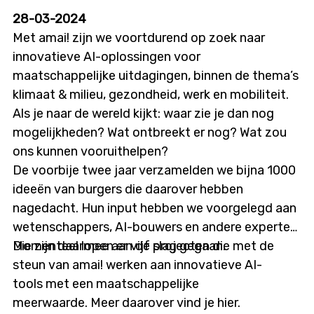
28-03-2024
Met amai! zijn we voortdurend op zoek naar
innovatieve AI-oplossingen voor
maatschappelijke uitdagingen, binnen de thema’s
klimaat & milieu, gezondheid, werk en mobiliteit.
Als je naar de wereld kijkt: waar zie je dan nog
mogelijkheden? Wat ontbreekt er nog? Wat zou
ons kunnen vooruithelpen?
De voorbije twee jaar verzamelden we bijna 1000
ideeën van burgers die daarover hebben
nagedacht. Hun input hebben we voorgelegd aan
wetenschappers, AI-bouwers en andere experten.
Die zijn daarmee aan de slag gegaan.
Momenteel lopen er vijf projecten die met de
steun van amai! werken aan innovatieve AI-
tools met een maatschappelijke
meerwaarde. Meer daarover vind je hier.