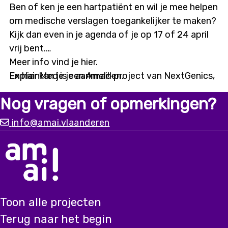
Ben of ken je een hartpatiënt en wil je mee helpen
om medische verslagen toegankelijker te maken?
Kijk dan even in je agenda of je op 17 of 24 april
vrij bent.
Meer info vind je hier.
ExplainMed is een Amai!-project van NextGenics,
En hier kan je je aanmelden.
KdG hogeschool, Forcit, Cebam en UGent. Samen
Nog vragen of opmerkingen?
willen we met de hulp van AI dokterslatijn
verstaanbaar maken.
info@amai.vlaanderen
Een eerste stap is samen met hartpatiënten en
hun omgeving de verwachtingen en behoeften in
kaart brengen. Hoe zou een verstaanbare versie
van je medisch dossier jou kunnen helpen?
Toon alle projecten
Op 17 april zitten we in kleine groepjes samen om
Terug naar het begin
daarover te praten bij de Karel de Grote