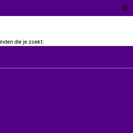
Kli
nden die je zoekt.