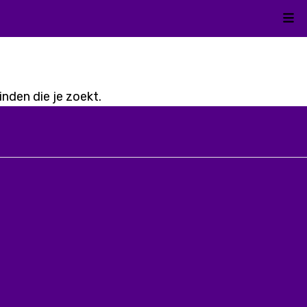
Kli
nden die je zoekt.