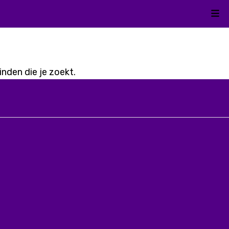
Kli
nden die je zoekt.