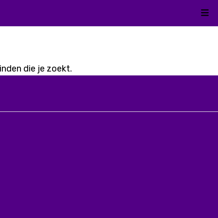
Kli
nden die je zoekt.