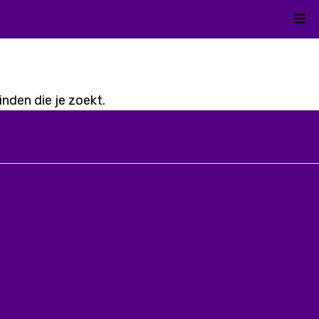
Kli
nden die je zoekt.