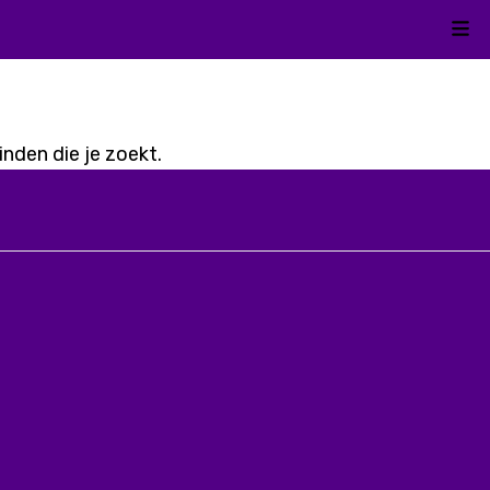
Kli
nden die je zoekt.