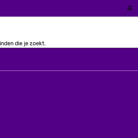
Kli
nden die je zoekt.