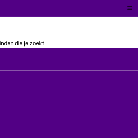
Kli
nden die je zoekt.