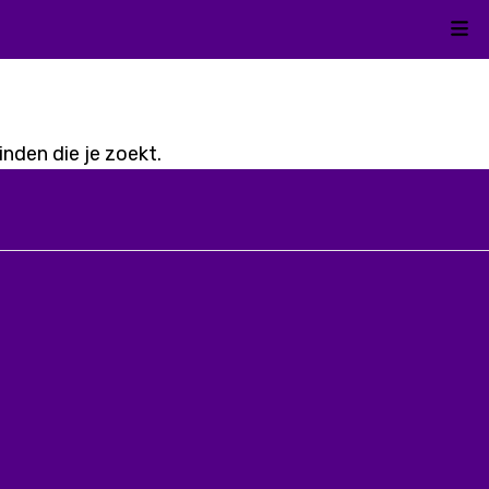
Kli
nden die je zoekt.