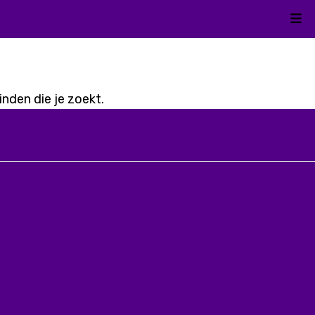
Kli
nden die je zoekt.