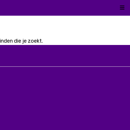
Kli
nden die je zoekt.