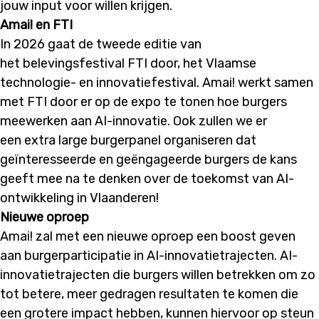
jouw input voor willen krijgen.
Amai!
e
n
FTI
I
n 2026
gaat
de tweede editie van
het
belevingsfestival FTI door, het
Vlaamse
technologie
-
en innovatie
festival.
Amai!
werkt
samen
met FTI door er op de expo te tonen hoe burgers
meewerken aan AI-innovatie. Ook zullen we er
een
extra large burgerpanel organiseren dat
geïnteresseerde en geëngageerde burgers
de kans
geeft mee
na
te
denken over de toekomst van AI-
ontwikkeling in Vlaanderen!
Nieuwe
oproep
Amai!
zal
met een nieuwe oproep een boost geven
aan burgerparticipatie in AI-innovatie
trajecten.
AI-
innovatietrajecten die burgers willen betrekken om zo
tot betere, meer gedragen
resultaten te komen die
een grotere impact hebben, kunnen hiervoor op steun