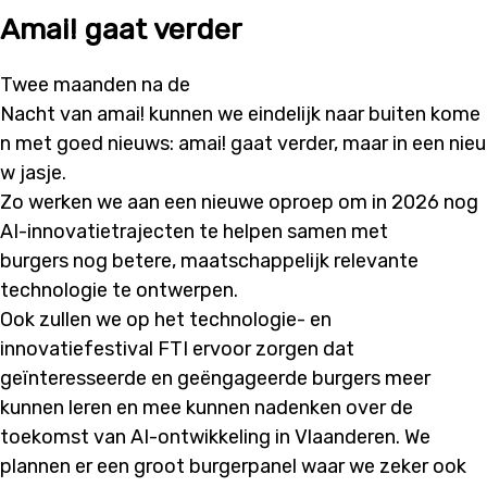
Amai! gaat verder
Twee maanden na
de
N
acht
van
a
mai!
kunnen
we
eindelijk
naar
buiten
kome
n
met
goed
nieuws
:
a
mai
!
g
aat
verder
,
m
aar
in
een
nieu
w
jasje
.
Zo
werken we aan een
nieuwe
oproep
om in 2026 nog
AI-
innovatietrajecten
te helpen
samen met
burgers
nog betere, maatschappelijk
relevante
technologie te ontwerpen
.
Ook
zullen we op het
technologie
-
en
innovatiefestival FTI
ervoor zorgen dat
geïntere
sseerde en geëngageerde burgers meer
kunnen leren en mee kunnen nadenken over de
toekomst van AI-ontwikkeling in Vlaanderen
. We
plannen er een groot burgerpanel waar we zeker ook