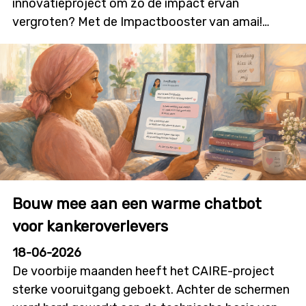
innovatieproject om zo de impact ervan
vergroten? Met de Impactbooster van amai!
kunnen onderzoekers en innovatoren financiële
ondersteuning aanvragen voor
burgerparticipatie- en outreachactiviteiten die
bijdragen aan meer dialoog, betrokkenheid en
technologieacceptatie. Deze nieuwe oproep zal
initiatieven stimuleren waarin burgers niet alleen
geïnformeerd worden, maar ook daadwerkelijk
mee vorm geven aan onderzoek, ontwikkeling en
innovatie. De oproep wordt gelanceerd op
Bouw mee aan een warme chatbot
dinsdag 7 juli, in deze infosessie overlopen we alle
details en krijg je de kans om je vragen te stellen.
voor kankeroverlevers
Details infosessie: Datum: donderdag 9 juli 2026
18-06-2026
Tijdstip: 12u00 tot 12u45 Locatie: online
De voorbije maanden heeft het CAIRE-project
sterke vooruitgang geboekt. Achter de schermen