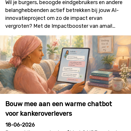
Wil je burgers, beoogde eindgebruikers en andere
belanghebbenden actief betrekken bij jouw AI-
innovatieproject om zo de impact ervan
vergroten? Met de Impactbooster van amai!
kunnen onderzoekers en innovatoren financiële
ondersteuning aanvragen voor
burgerparticipatie- en outreachactiviteiten die
bijdragen aan meer dialoog, betrokkenheid en
technologieacceptatie. Deze nieuwe oproep zal
initiatieven stimuleren waarin burgers niet alleen
geïnformeerd worden, maar ook daadwerkelijk
mee vorm geven aan onderzoek, ontwikkeling en
innovatie. De oproep wordt gelanceerd op
Bouw mee aan een warme chatbot
dinsdag 7 juli, in deze infosessie overlopen we alle
details en krijg je de kans om je vragen te stellen.
voor kankeroverlevers
Details infosessie: Datum: donderdag 9 juli 2026
18-06-2026
Tijdstip: 12u00 tot 12u45 Locatie: online