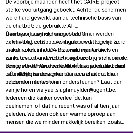
De voorbije maanden heeft het CAIRE-project
sterke vooruitgang geboekt. Achter de schermen
werd hard gewerkt aan de technische basis van
de chatbot: de gebruikte AI-
frameworks zijn scherpgesteld en er werden
Daarbij is jouw hulp onmisbaar. Om
extra veiligheidschecks ingebouwd. Tegelijk werd
de chatbot echt relevant en ondersteunend te
er ook volop inhoud verzameld, van artikels en
maken, zoekt het CAIRE-team input van
websites tot andere betrouwbare bronnen, om de
kankeroverlevers. Welke vragen zou jij stellen aan
eerste versie van de chatbot te voeden. Het doel
een chatbot? Over welke thema’s moet die zeker
Ben jij een kankeroverlever, of ken je iemand die
is duidelijk: na de zomer een eerste demo klaar
informatie kunnen geven?
dat is? Wil je meewerken aan een chatbot die
hebben om te testen.
duizenden mensen kan ondersteunen? Laat dan
van je horen via yael.slaghmuylder@ugent.be.
Iedereen die kanker overleefde, kan
deelnemen, of dat nu recent was of al tien jaar
geleden. We doen ook een warme oproep aan
mensen die we minder makkelijk bereiken, zoals
digitaal kwetsbaren of mensen met een