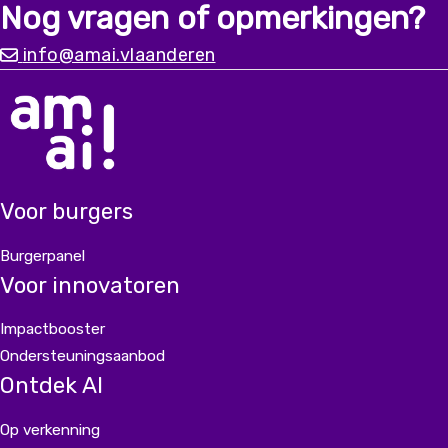
Nog vragen of opmerkingen?
migratieachtergrond. Alleen met input vanuit
diverse ervaringen kunnen we
info@amai.vlaanderen
een chatbot bouwen die er écht is voor iedereen.
Voor burgers
Burgerpanel
Voor innovatoren
Impactbooster
Ondersteuningsaanbod
Ontdek AI
Op verkenning