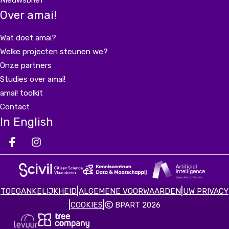
Nieuwsbrief
Over amai!
Wat doet amai?
Welke projecten steunen we?
Onze partners
Studies over amai!
amai! toolkit
Contact
In English
Deel op facebook
Deel op Instagram
Deel op LinkedIn
|
|
TOEGANKELIJKHEID
ALGEMENE VOORWAARDEN
UW PRIVACY
|
|
COOKIES
BPART 2026