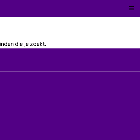
Kli
nden die je zoekt.