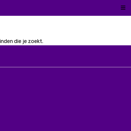
Kli
nden die je zoekt.