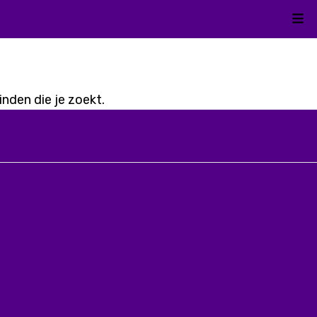
Kli
nden die je zoekt.