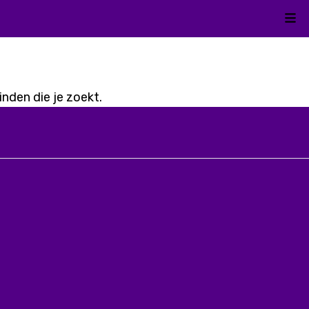
Kli
nden die je zoekt.