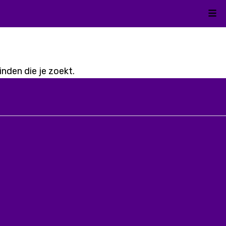
Kli
nden die je zoekt.