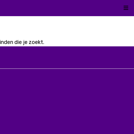
Kli
nden die je zoekt.