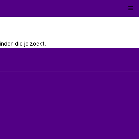
Kli
nden die je zoekt.