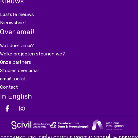
Nieuws
Laatste nieuws
Nieuwsbrief
Over amai!
Wat doet amai?
Welke projecten steunen we?
Onze partners
Studies over amai!
amai! toolkit
Contact
In English
Deel op facebook
Deel op Instagram
Deel op LinkedIn
|
|
TOEGANKELIJKHEID
ALGEMENE VOORWAARDEN
UW PRIVACY