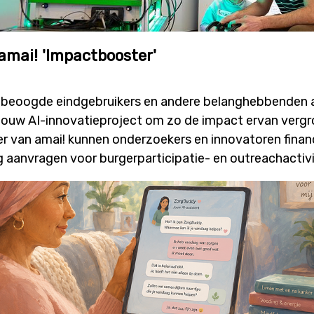
 amai! 'Impactbooster'
s, beoogde eindgebruikers en andere belanghebbenden 
 jouw AI-innovatieproject om zo de impact ervan verg
 van amai! kunnen onderzoekers en innovatoren financ
 aanvragen voor burgerparticipatie- en outreachactivi
 meer dialoog, betrokkenheid en technologieacceptat
 zal initiatieven stimuleren waarin burgers niet alleen
ook daadwerkelijk mee vorm geven aan onderzoek, ont
oproep wordt gelanceerd op dinsdag 7 juli, in deze inf
lle details en krijg je de kans om je vragen te stellen.
osessie: Datum: donderdag 9 juli 2026 Tijdstip: 12u00 tot 12u4