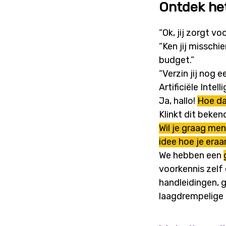
Ontdek het
“Ok, jij zorgt vo
“Ken jij misschi
budget.”
“Verzin jij nog 
Artificiële Intelli
Ja, hallo!
Hoe da
Klinkt dit beken
Wil je graag men
idee hoe je era
We hebben een
voorkennis zelf
handleidingen, g
laagdrempelige 