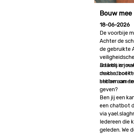
Bouw mee a
18-06-2026
De voorbije m
Achter de sch
de gebruikte 
veiligheidsch
artikels en w
Daarbij is jo
de chatbot te
maken, zoekt 
hebben om te
stellen aan e
geven?
Ben jij een ka
een chatbot d
via yael.slag
Iedereen die k
geleden. We d