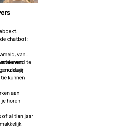
ers
eboekt.
 de chatbot:
zameld, van
versie van
ersteunend te
demo klaar
en zou jij
atie kunnen
erken aan
 je horen
of al tien jaar
makkelijk