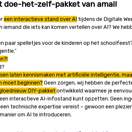
 doe-het-zelf-pakket van amai!
or
een interactieve stand over AI
tijdens de Digitale Wee
en iemand die iets kan komen vertellen over AI? We he
een paar spelletjes voor de kinderen op het schoolfeest
gentie.”
n?!
d?
sen laten kennismaken met artificiële intelligentie, ma
an moet beginnen?
Geen zorgen, wij hebben de perfecte
gloednieuw DIY-pakket
ontwikkeld waarmee je eenvou
 een interactieve AI-infostand kunt opzetten. Geen in
een technische expertise vereist – gewoon een plezier
manier om AI te introduceren.