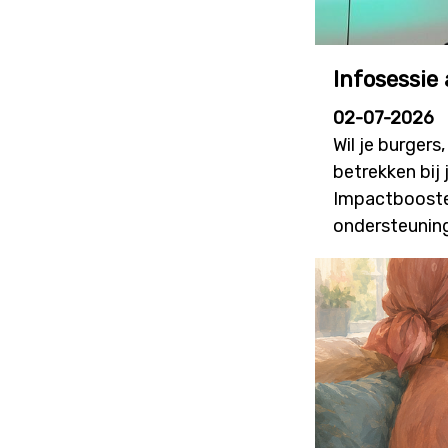
Infosessie
02-07-2026
Wil je burger
betrekken bij
Impactbooster
ondersteuning
bijdragen aan
nieuwe oproep
worden, maar 
innovatie. De 
overlopen we a
inf