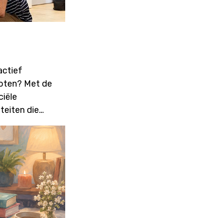
actief
roten? Met de
iële
teiten die
ie. Deze
 geïnformeerd
wikkeling en
osessie
 Details
5 Locatie: online