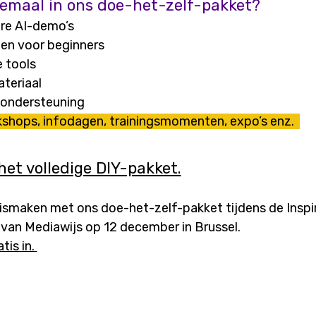
llemaal in ons doe-het-zelf-pakket?
re AI-demo’s
en voor beginners
e tools
teriaal
 ondersteuning
kshops, infodagen, trainingsmomenten, expo’s enz.
het volledige DIY-pakket.
ismaken met ons doe-het-zelf-pakket tijdens de Inspi
e van Mediawijs op 12 december in Brussel.
atis in.