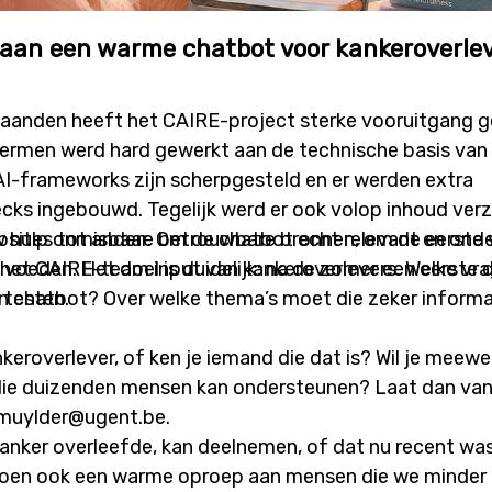
an een warme chatbot voor kankeroverlev
aanden heeft het CAIRE-project sterke vooruitgang g
ermen werd hard gewerkt aan de technische basis van
AI-frameworks zijn scherpgesteld en er werden extra
ecks ingebouwd. Tegelijk werd er ook volop inhoud ver
ebsites tot andere betrouwbare bronnen, om de eerste 
uw hulp onmisbaar. Om de chatbot echt relevant en ond
 voeden. Het doel is duidelijk: na de zomer een eerste 
het CAIRE-team input van kankeroverlevers. Welke vrag
 testen.
en chatbot? Over welke thema’s moet die zeker inform
nkeroverlever, of ken je iemand die dat is? Wil je meew
ie duizenden mensen kan ondersteunen? Laat dan van
hmuylder@ugent.be.
anker overleefde, kan deelnemen, of dat nu recent was 
oen ook een warme oproep aan mensen die we minder 