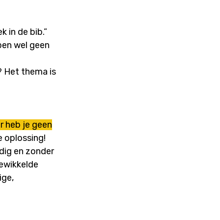
k in de bib.”
bben wel geen
? Het thema is
ar heb je geen
 oplossing!
dig en zonder
gewikkelde
ige,