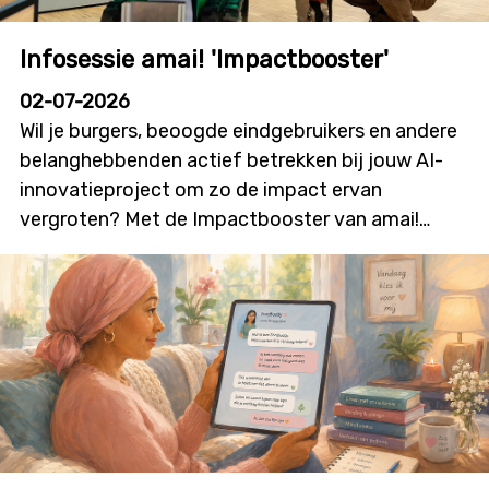
Infosessie amai! 'Impactbooster'
02-07-2026
Wil je burgers, beoogde eindgebruikers en andere
belanghebbenden actief betrekken bij jouw AI-
innovatieproject om zo de impact ervan
vergroten? Met de Impactbooster van amai!
kunnen onderzoekers en innovatoren financiële
ondersteuning aanvragen voor
burgerparticipatie- en outreachactiviteiten die
bijdragen aan meer dialoog, betrokkenheid en
technologieacceptatie. Deze nieuwe oproep zal
initiatieven stimuleren waarin burgers niet alleen
geïnformeerd worden, maar ook daadwerkelijk
mee vorm geven aan onderzoek, ontwikkeling en
innovatie. De oproep wordt gelanceerd op