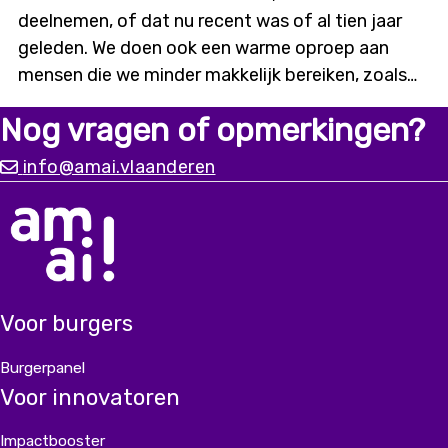
deelnemen, of dat nu recent was of al tien jaar
geleden. We doen ook een warme oproep aan
mensen die we minder makkelijk bereiken, zoals
digitaal kwetsbaren of mensen met een
Nog vragen of opmerkingen?
migratieachtergrond. Alleen met input vanuit
diverse ervaringen kunnen we
info@amai.vlaanderen
een chatbot bouwen die er écht is voor iedereen.
Voor burgers
Burgerpanel
Voor innovatoren
Impactbooster