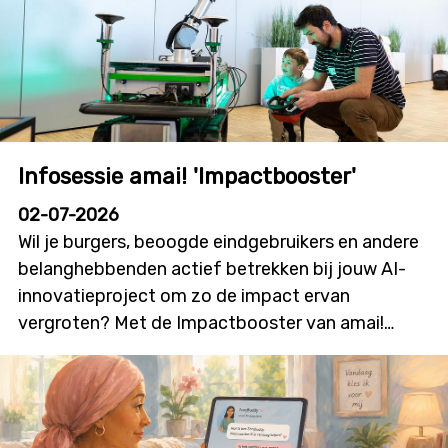
Infosessie amai! 'Impactbooster'
02-07-2026
Wil je burgers, beoogde eindgebruikers en andere
belanghebbenden actief betrekken bij jouw AI-
innovatieproject om zo de impact ervan
vergroten? Met de Impactbooster van amai!
kunnen onderzoekers en innovatoren financiële
ondersteuning aanvragen voor
burgerparticipatie- en outreachactiviteiten die
bijdragen aan meer dialoog, betrokkenheid en