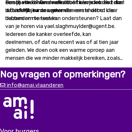
eerste versie van de chatbot te voeden. Het doel
een chatbot? Over welke thema’s moet die zeker
Ben jij een kankeroverlever, of ken je iemand die
is duidelijk: na de zomer een eerste demo klaar
informatie kunnen geven?
dat is? Wil je meewerken aan een chatbot die
hebben om te testen.
duizenden mensen kan ondersteunen? Laat dan
van je horen via yael.slaghmuylder@ugent.be.
Iedereen die kanker overleefde, kan
deelnemen, of dat nu recent was of al tien jaar
geleden. We doen ook een warme oproep aan
mensen die we minder makkelijk bereiken, zoals
digitaal kwetsbaren of mensen met een
Nog vragen of opmerkingen?
migratieachtergrond. Alleen met input vanuit
diverse ervaringen kunnen we
info@amai.vlaanderen
een chatbot bouwen die er écht is voor iedereen.
Voor burgers