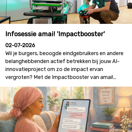
Infosessie amai! 'Impactbooster'
02-07-2026
Wil je burgers, beoogde eindgebruikers en andere
belanghebbenden actief betrekken bij jouw AI-
innovatieproject om zo de impact ervan
vergroten? Met de Impactbooster van amai!
kunnen onderzoekers en innovatoren financiële
ondersteuning aanvragen voor
burgerparticipatie- en outreachactiviteiten die
bijdragen aan meer dialoog, betrokkenheid en
technologieacceptatie. Deze nieuwe oproep zal
initiatieven stimuleren waarin burgers niet alleen