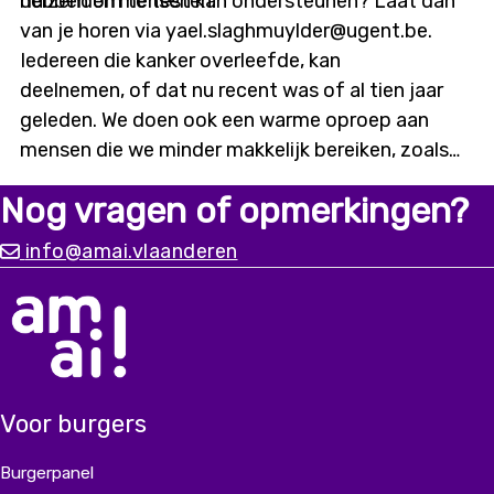
hebben om te testen.
duizenden mensen kan ondersteunen? Laat dan
van je horen via yael.slaghmuylder@ugent.be.
Iedereen die kanker overleefde, kan
deelnemen, of dat nu recent was of al tien jaar
geleden. We doen ook een warme oproep aan
mensen die we minder makkelijk bereiken, zoals
digitaal kwetsbaren of mensen met een
Nog vragen of opmerkingen?
migratieachtergrond. Alleen met input vanuit
diverse ervaringen kunnen we
info@amai.vlaanderen
een chatbot bouwen die er écht is voor iedereen.
Voor burgers
Burgerpanel