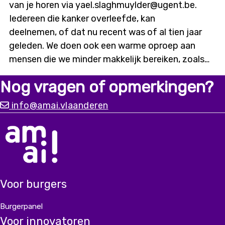
van je horen via yael.slaghmuylder@ugent.be.
Iedereen die kanker overleefde, kan
deelnemen, of dat nu recent was of al tien jaar
geleden. We doen ook een warme oproep aan
mensen die we minder makkelijk bereiken, zoals
digitaal kwetsbaren of mensen met een
Nog vragen of opmerkingen?
migratieachtergrond. Alleen met input vanuit
diverse ervaringen kunnen we
info@amai.vlaanderen
een chatbot bouwen die er écht is voor iedereen.
Voor burgers
Burgerpanel
Voor innovatoren