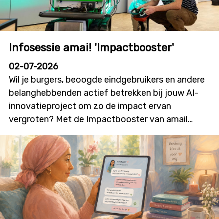
Infosessie amai! 'Impactbooster'
02-07-2026
Wil je burgers, beoogde eindgebruikers en andere
belanghebbenden actief betrekken bij jouw AI-
innovatieproject om zo de impact ervan
vergroten? Met de Impactbooster van amai!
kunnen onderzoekers en innovatoren financiële
ondersteuning aanvragen voor
burgerparticipatie- en outreachactiviteiten die
bijdragen aan meer dialoog, betrokkenheid en
technologieacceptatie. Deze nieuwe oproep zal
initiatieven stimuleren waarin burgers niet alleen
geïnformeerd worden, maar ook daadwerkelijk