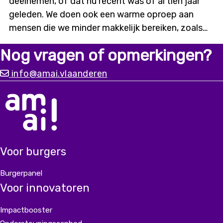
deelnemen, of dat nu recent was of al tien jaar
geleden. We doen ook een warme oproep aan
mensen die we minder makkelijk bereiken, zoals
digitaal kwetsbaren of mensen met een
Nog vragen of opmerkingen?
migratieachtergrond. Alleen met input vanuit
diverse ervaringen kunnen we
info@amai.vlaanderen
een chatbot bouwen die er écht is voor iedereen.
Voor burgers
Burgerpanel
Voor innovatoren
Impactbooster