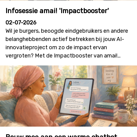
Infosessie amai! 'Impactbooster'
02-07-2026
Wil je burgers, beoogde eindgebruikers en andere
belanghebbenden actief betrekken bij jouw AI-
innovatieproject om zo de impact ervan
vergroten? Met de Impactbooster van amai!
kunnen onderzoekers en innovatoren financiële
ondersteuning aanvragen voor
burgerparticipatie- en outreachactiviteiten die
bijdragen aan meer dialoog, betrokkenheid en
technologieacceptatie. Deze nieuwe oproep zal
initiatieven stimuleren waarin burgers niet alleen
geïnformeerd worden, maar ook daadwerkelijk
mee vorm geven aan onderzoek, ontwikkeling en
innovatie. De oproep wordt gelanceerd op