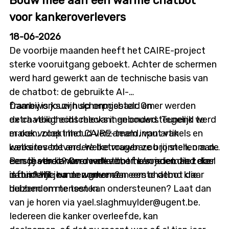
Bouw mee aan een warme chatbot
dinsdag 7 juli, in deze infosessie overlopen we alle
details en krijg je de kans om je vragen te stellen.
voor kankeroverlevers
Details infosessie: Datum: donderdag 9 juli 2026
18-06-2026
Tijdstip: 12u00 tot 12u45 Locatie: online
De voorbije maanden heeft het CAIRE-project
sterke vooruitgang geboekt. Achter de schermen
werd hard gewerkt aan de technische basis van
de chatbot: de gebruikte AI-
frameworks zijn scherpgesteld en er werden
Daarbij is jouw hulp onmisbaar. Om
extra veiligheidschecks ingebouwd. Tegelijk werd
de chatbot echt relevant en ondersteunend te
er ook volop inhoud verzameld, van artikels en
maken, zoekt het CAIRE-team input van
websites tot andere betrouwbare bronnen, om de
kankeroverlevers. Welke vragen zou jij stellen aan
eerste versie van de chatbot te voeden. Het doel
een chatbot? Over welke thema’s moet die zeker
Ben jij een kankeroverlever, of ken je iemand die
is duidelijk: na de zomer een eerste demo klaar
informatie kunnen geven?
dat is? Wil je meewerken aan een chatbot die
hebben om te testen.
duizenden mensen kan ondersteunen? Laat dan
van je horen via yael.slaghmuylder@ugent.be.
Iedereen die kanker overleefde, kan