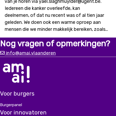
van je horen via yael.slaghmuylder@ugent.be.
Iedereen die kanker overleefde, kan
deelnemen, of dat nu recent was of al tien jaar
geleden. We doen ook een warme oproep aan
mensen die we minder makkelijk bereiken, zoals
digitaal kwetsbaren of mensen met een
Nog vragen of opmerkingen?
migratieachtergrond. Alleen met input vanuit
diverse ervaringen kunnen we
info@amai.vlaanderen
een chatbot bouwen die er écht is voor iedereen.
Voor burgers
Burgerpanel
Voor innovatoren