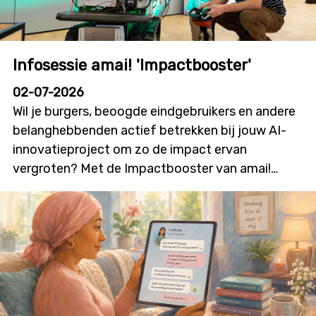
Infosessie amai! 'Impactbooster'
02-07-2026
Wil je burgers, beoogde eindgebruikers en andere
belanghebbenden actief betrekken bij jouw AI-
innovatieproject om zo de impact ervan
vergroten? Met de Impactbooster van amai!
kunnen onderzoekers en innovatoren financiële
ondersteuning aanvragen voor
burgerparticipatie- en outreachactiviteiten die
bijdragen aan meer dialoog, betrokkenheid en
technologieacceptatie. Deze nieuwe oproep zal
initiatieven stimuleren waarin burgers niet alleen
geïnformeerd worden, maar ook daadwerkelijk