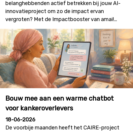
belanghebbenden actief betrekken bij jouw AI-
innovatieproject om zo de impact ervan
vergroten? Met de Impactbooster van amai!
kunnen onderzoekers en innovatoren financiële
ondersteuning aanvragen voor
burgerparticipatie- en outreachactiviteiten die
bijdragen aan meer dialoog, betrokkenheid en
technologieacceptatie. Deze nieuwe oproep zal
initiatieven stimuleren waarin burgers niet alleen
geïnformeerd worden, maar ook daadwerkelijk
mee vorm geven aan onderzoek, ontwikkeling en
innovatie. De oproep wordt gelanceerd op
Bouw mee aan een warme chatbot
dinsdag 7 juli, in deze infosessie overlopen we alle
details en krijg je de kans om je vragen te stellen.
voor kankeroverlevers
Details infosessie: Datum: donderdag 9 juli 2026
18-06-2026
Tijdstip: 12u00 tot 12u45 Locatie: online
De voorbije maanden heeft het CAIRE-project