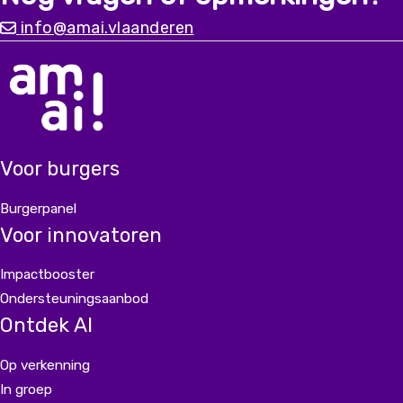
diverse ervaringen kunnen we
info@amai.vlaanderen
een chatbot bouwen die er écht is voor iedereen.
Voor burgers
Burgerpanel
Voor innovatoren
Impactbooster
Ondersteuningsaanbod
Ontdek AI
Op verkenning
In groep