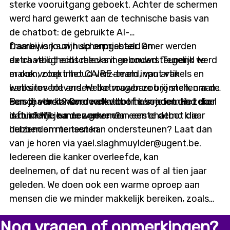
sterke vooruitgang geboekt. Achter de schermen
werd hard gewerkt aan de technische basis van
de chatbot: de gebruikte AI-
frameworks zijn scherpgesteld en er werden
Daarbij is jouw hulp onmisbaar. Om
extra veiligheidschecks ingebouwd. Tegelijk werd
de chatbot echt relevant en ondersteunend te
er ook volop inhoud verzameld, van artikels en
maken, zoekt het CAIRE-team input van
websites tot andere betrouwbare bronnen, om de
kankeroverlevers. Welke vragen zou jij stellen aan
eerste versie van de chatbot te voeden. Het doel
een chatbot? Over welke thema’s moet die zeker
Ben jij een kankeroverlever, of ken je iemand die
is duidelijk: na de zomer een eerste demo klaar
informatie kunnen geven?
dat is? Wil je meewerken aan een chatbot die
hebben om te testen.
duizenden mensen kan ondersteunen? Laat dan
van je horen via yael.slaghmuylder@ugent.be.
Iedereen die kanker overleefde, kan
deelnemen, of dat nu recent was of al tien jaar
geleden. We doen ook een warme oproep aan
mensen die we minder makkelijk bereiken, zoals
digitaal kwetsbaren of mensen met een
Nog vragen of opmerkingen?
migratieachtergrond. Alleen met input vanuit