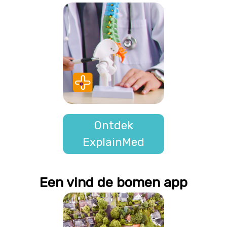
Ontdek
ExplainMed
Een vind de bomen app