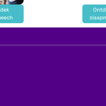
dek
Ontd
eech
slaapm