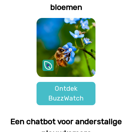
bloemen
Ontdek
BuzzWatch
Een chatbot voor anderstalige