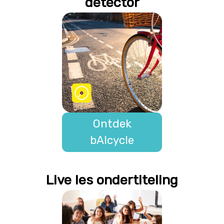
detector
Ontdek
bAIcycle
Live les ondertiteling