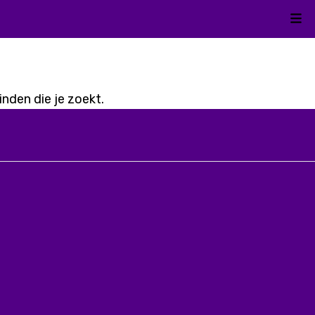
Kli
nden die je zoekt.